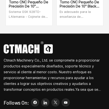
Torno CNC Pequeño De
Torno CNC Pequeño De
Precisión De 10"
Precisión De 10" Black
CTCNC21C
Box CNC
Sistema GSK 928TD-
Es adecuado para la
LAlemania - Cojinete de
enseñanza de
husillo IBC, husillo de
demostraciones en
bolas rectificado grado
escuelas, centros de
P4, lubricación
innovación científica y
automáticaHusillo y
tecnológica e instituciones
servomotor de
de investigación científica,
alimentación de dos
y es adecuado para
ejes.Portaherramientas
bricolaje doméstico,
eléctrico de cuatro
piezas de modelos de
Ctmach Machinery Co., Ltd. se compromete a proporcionar
estaciones, sistema de
aviones, procesamiento
refrigeración e
de piezas de relojes,
productos especialmente diseñados, soporte técnico y
iluminación.Temple de alta
titanio, acero inoxidable,
servicio al cliente al menor costo. Nuestro enfoque es
frecuencia, riel guía duro,
acero 45, hierro, aluminio,
proporcionar herramientas y recursos para ayudar a los
cubierta protectora
cobre y otros no. -metales
clientes a lograr sus objetivos creativos y ayudarlos a
completamente
ferrosos, madera, nailon y
transformar conceptos en productos reales.Ya sea que se
cerradaDepósito de
otros materiales blandos.
refrigerante integrado,
dedique a I+D, educación, producción a corto plazo o
cajón de virutas separado
simplemente sea un emprendedor creativo, las pequeñas
Follows On:
para una fácil evacuación
máquinas herramienta de Bite pueden permitirle satisfacer sus