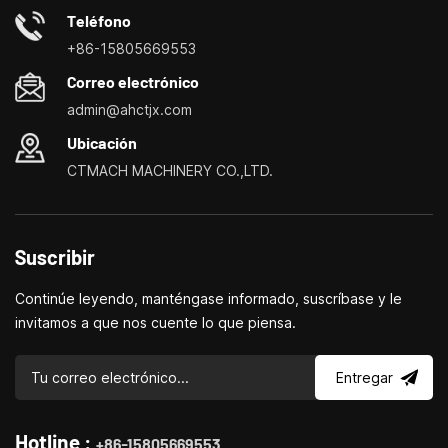
de las virutas, cajón de
necesidades de manera más fácil, rápida y
Teléfono
almacenamiento
económica.Especializados en pequeños centros de
+86-15805669553
personalización de máquinas herramienta domésticas, tornos
Correo electrónico
domésticos, taladradoras y fresadoras domésticas, pequeños
admin@ahctjx.com
tornos, taladradores y fresadores multifuncionales.
Ubicación
CTMACH MACHINERY CO.,LTD.
Suscribir
Continúe leyendo, manténgase informado, suscríbase y le
invitamos a que nos cuente lo que piensa.
Entregar
Hotline :
+86-15805669553