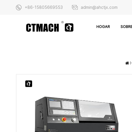
+86-15805669553
admin@ahctjx.com
SOBR
HOGAR