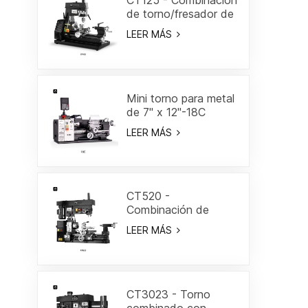
CT125 - Combinación
de torno/fresador de
7"
LEER MÁS
Mini torno para metal
de 7" x 12"-18C
LEER MÁS
CT520 -
Combinación de
torno/fresa de 19-
LEER MÁS
3/5"
CT3023 - Torno
combinado con