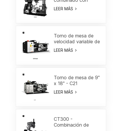
marco Gantry 18"
LEER MÁS
Torno de mesa de
velocidad variable de
8" x 16"-CT2140
LEER MÁS
Torno de mesa de 9"
x 18" - C21
LEER MÁS
CT300 -
Combinación de
torno/fresa de 19-