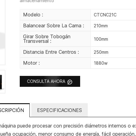
almacenamiento
Modelo :
CTCNC21C
Balancear Sobre La Cama :
210mm
Girar Sobre Tobogán
100mm
Transversal :
Distancia Entre Centros :
250mm
Motor :
1880w
CONSULTA AHORA
SCRIPCIÓN
ESPECIFICACIONES
máquina puede procesar con precisión diámetros internos o ex
queña ocupación, menor consumo de energía, fácil operació