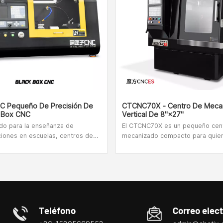
C Pequeño De Precisión De
CTCNC70X - Centro De Meca
k Box CNC
Vertical De 8"×27"
do para la enseñanza de
El CTCNC70X es un pequeño cen
iones en escuelas, centros de
mecanizado compacto para quie
 científica y tecnológica e
desean iniciar su propio negocio 
es de investigación científica, y
sus propios proyectos como hob
do para bricolaje doméstico,
CTCNC70X es rico en detalles y 
 modelos de aviones,
verdadero placer utilizarlo.
ento de piezas de relojes,
cero inoxidable, acero 45, hierro,
cobre y otros no. -metales
Teléfono
Correo elec
madera, nailon y otros materiales