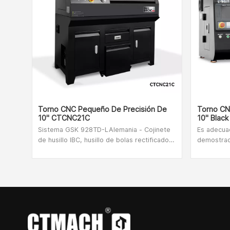
Torno CNC Pequeño De Precisión De
Torno CN
10" CTCNC21C
10" Blac
Sistema GSK 928TD-LAlemania - Cojinete
Es adecua
de husillo IBC, husillo de bolas rectificado
demostrac
grado P4, lubricación automáticaHusillo y
innovación
servomotor de alimentación de dos
institucion
ejes.Portaherramientas eléctrico de cuatro
es adecua
estaciones, sistema de refrigeración e
piezas de
iluminación.Temple de alta frecuencia, riel
procesami
guía duro, cubierta protectora
titanio, a
completamente cerradaDepósito de
aluminio, 
refrigerante integrado, cajón de virutas
ferrosos, 