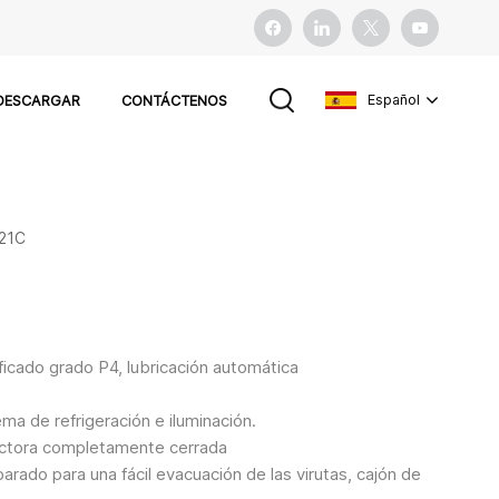
Español
DESCARGAR
CONTÁCTENOS
English
21C
français
español
Pусский
ificado grado P4, lubricación automática
ma de refrigeración e iluminación.
otectora completamente cerrada
arado para una fácil evacuación de las virutas, cajón de