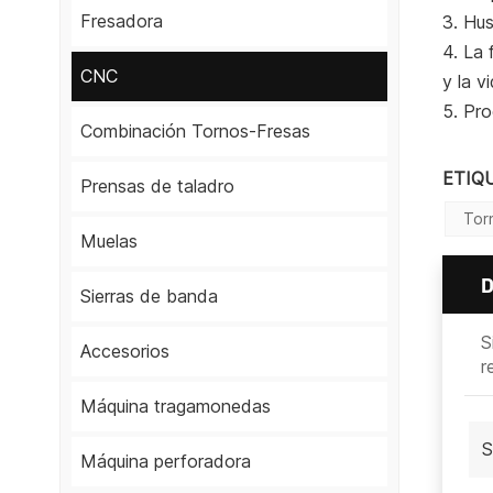
Fresadora
3. Hus
4. La 
CNC
y la v
5. Pr
Combinación Tornos-Fresas
ETIQ
Prensas de taladro
Tor
Muelas
Sierras de banda
S
Accesorios
r
Máquina tragamonedas
S
Máquina perforadora