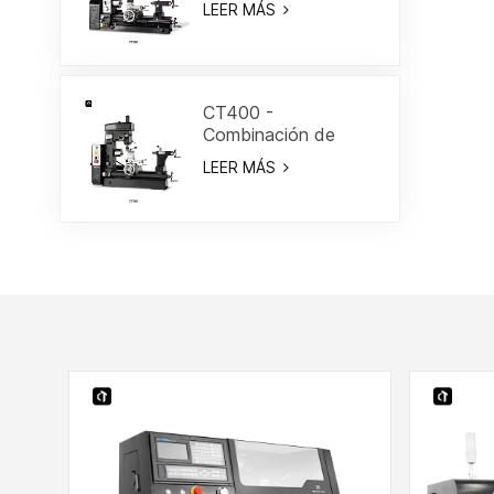
LEER MÁS
3/5"
CT400 -
Combinación de
torno/fresa de 15-
LEER MÁS
3/4"