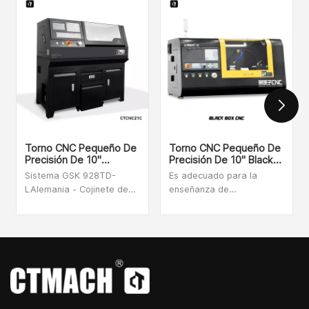
Torno CNC Pequeño De
Torno CNC Pequeño De
Precisión De 10"
Precisión De 10" Black
CTCNC21C
Box CNC
Sistema GSK 928TD-
Es adecuado para la
LAlemania - Cojinete de
enseñanza de
husillo IBC, husillo de
demostraciones en
bolas rectificado grado
escuelas, centros de
P4, lubricación
innovación científica y
automáticaHusillo y
tecnológica e instituciones
servomotor de
de investigación científica,
alimentación de dos
y es adecuado para
ejes.Portaherramientas
bricolaje doméstico,
eléctrico de cuatro
piezas de modelos de