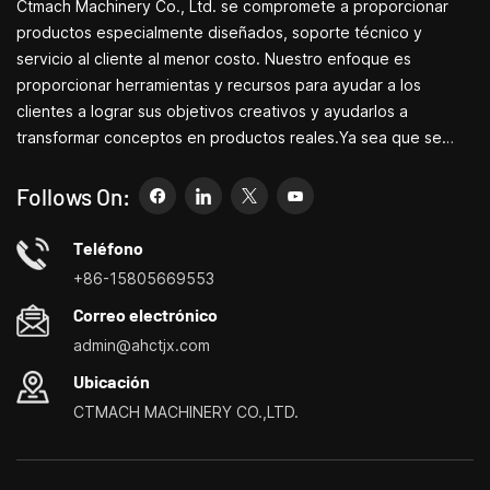
Ctmach Machinery Co., Ltd. se compromete a proporcionar
estaciones, sistema de
aviones, procesamiento
refrigeración e
de piezas de relojes,
productos especialmente diseñados, soporte técnico y
iluminación.Temple de alta
titanio, acero inoxidable,
servicio al cliente al menor costo. Nuestro enfoque es
frecuencia, riel guía duro,
acero 45, hierro, aluminio,
proporcionar herramientas y recursos para ayudar a los
cubierta protectora
cobre y otros no. -metales
clientes a lograr sus objetivos creativos y ayudarlos a
completamente
ferrosos, madera, nailon y
transformar conceptos en productos reales.Ya sea que se
cerradaDepósito de
otros materiales blandos.
refrigerante integrado,
dedique a I+D, educación, producción a corto plazo o
cajón de virutas separado
simplemente sea un emprendedor creativo, las pequeñas
Follows On:
para una fácil evacuación
máquinas herramienta de Bite pueden permitirle satisfacer sus
de las virutas, cajón de
necesidades de manera más fácil, rápida y
Teléfono
almacenamiento
económica.Especializados en pequeños centros de
+86-15805669553
personalización de máquinas herramienta domésticas, tornos
Correo electrónico
domésticos, taladradoras y fresadoras domésticas, pequeños
admin@ahctjx.com
tornos, taladradores y fresadores multifuncionales.
Ubicación
CTMACH MACHINERY CO.,LTD.