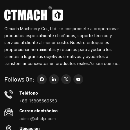
Ctmach Machinery Co., Ltd. se compromete a proporcionar
productos especialmente diseñados, soporte técnico y
servicio al cliente al menor costo. Nuestro enfoque es
proporcionar herramientas y recursos para ayudar a los
clientes a lograr sus objetivos creativos y ayudarlos a
transformar conceptos en productos reales.Ya sea que se
dedique a I+D, educación, producción a corto plazo o
simplemente sea un emprendedor creativo, las pequeñas
Follows On:
máquinas herramienta de Bite pueden permitirle satisfacer sus
necesidades de manera más fácil, rápida y
Teléfono
económica.Especializados en pequeños centros de
+86-15805669553
personalización de máquinas herramienta domésticas, tornos
Correo electrónico
domésticos, taladradoras y fresadoras domésticas, pequeños
admin@ahctjx.com
tornos, taladradores y fresadores multifuncionales.
Ubicación