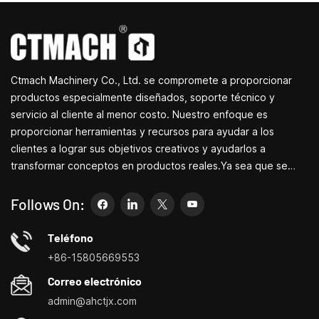
Ctmach Machinery Co., Ltd. se compromete a proporcionar
productos especialmente diseñados, soporte técnico y
servicio al cliente al menor costo. Nuestro enfoque es
proporcionar herramientas y recursos para ayudar a los
clientes a lograr sus objetivos creativos y ayudarlos a
transformar conceptos en productos reales.Ya sea que se
dedique a I+D, educación, producción a corto plazo o
simplemente sea un emprendedor creativo, las pequeñas
Follows On:
máquinas herramienta de Bite pueden permitirle satisfacer sus
necesidades de manera más fácil, rápida y
Teléfono
económica.Especializados en pequeños centros de
+86-15805669553
personalización de máquinas herramienta domésticas, tornos
Correo electrónico
domésticos, taladradoras y fresadoras domésticas, pequeños
admin@ahctjx.com
tornos, taladradores y fresadores multifuncionales.