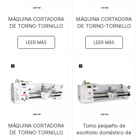
MÁQUINA CORTADORA
MÁQUINA CORTADORA
DE TORNO-TORNILLO
DE TORNO-TORNILLO
13" x 27"
12" x 35"-310×900
(UTSI+REFRIGERANTE)
LEER MÁS
LEER MÁS
-330×700
MÁQUINA CORTADORA
Torno pequeño de
DE TORNO-TORNILLO
escritorio doméstico de
11" x 27"-280×700
10" x 30"-250×750