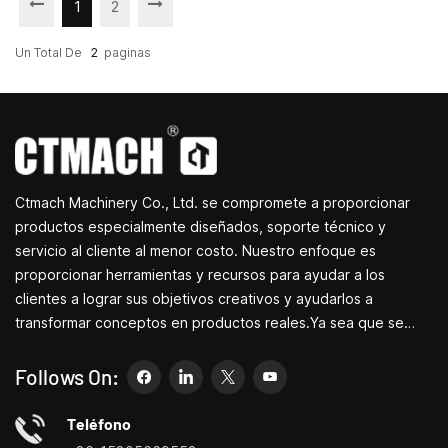
1
2
Un Total De
2
Paginas
Ctmach Machinery Co., Ltd. se compromete a proporcionar
productos especialmente diseñados, soporte técnico y
servicio al cliente al menor costo. Nuestro enfoque es
proporcionar herramientas y recursos para ayudar a los
clientes a lograr sus objetivos creativos y ayudarlos a
transformar conceptos en productos reales.Ya sea que se
dedique a I+D, educación, producción a corto plazo o
simplemente sea un emprendedor creativo, las pequeñas
Follows On:
máquinas herramienta de Bite pueden permitirle satisfacer sus
necesidades de manera más fácil, rápida y
Teléfono
económica.Especializados en pequeños centros de