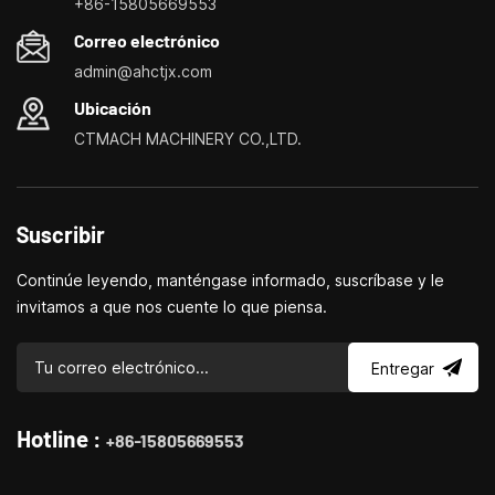
+86-15805669553
personalización de máquinas herramienta domésticas, tornos
Correo electrónico
domésticos, taladradoras y fresadoras domésticas, pequeños
admin@ahctjx.com
tornos, taladradores y fresadores multifuncionales.
Ubicación
CTMACH MACHINERY CO.,LTD.
Suscribir
Continúe leyendo, manténgase informado, suscríbase y le
invitamos a que nos cuente lo que piensa.
Entregar
Hotline :
+86-15805669553