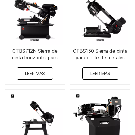
CTBS712N Sierra de
CTBS150 Sierra de cinta
cinta horizontal para
para corte de metales
corte de metales de 7" x
de 5-3/5" x 6"
12" 750w 380v
LEER MÁS
LEER MÁS