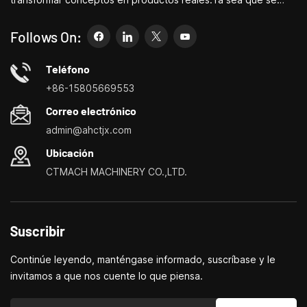
dedique a I+D, educación, producción a corto plazo o
simplemente sea un emprendedor creativo, las pequeñas
Follows On:
máquinas herramienta de Bite pueden permitirle satisfacer sus
necesidades de manera más fácil, rápida y
Teléfono
económica.Especializados en pequeños centros de
+86-15805669553
personalización de máquinas herramienta domésticas, tornos
Correo electrónico
domésticos, taladradoras y fresadoras domésticas, pequeños
admin@ahctjx.com
tornos, taladradores y fresadores multifuncionales.
Ubicación
CTMACH MACHINERY CO.,LTD.
Suscribir
Continúe leyendo, manténgase informado, suscríbase y le
invitamos a que nos cuente lo que piensa.