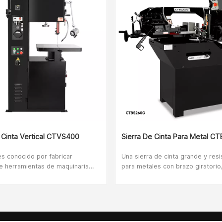
 Cinta Vertical CTVS400
Sierra De Cinta Para Metal 
 conocido por fabricar
Una sierra de cinta grande y res
e herramientas de maquinaria
para metales con brazo giratorio
jar metales de primera categoría.
permite cortar en el plano perpen
nea de productos incluye tornos
eje del material cortado y en cua
, fresadoras, tornos CNC y más.
ángulo de 0° (izquierda) a 90° (d
 es una sierra de cinta vertical
Las sierras de cinta son perfect
 de metales utilizada en las
cortar tubos, perfiles y otros mat