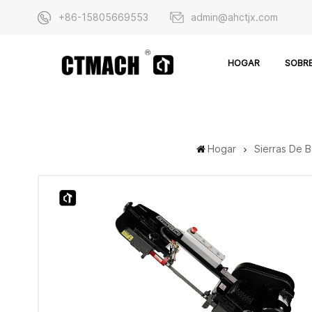
+86-15805669553
admin@ahctjx.com
SOBR
HOGAR
Hogar
Sierras De 