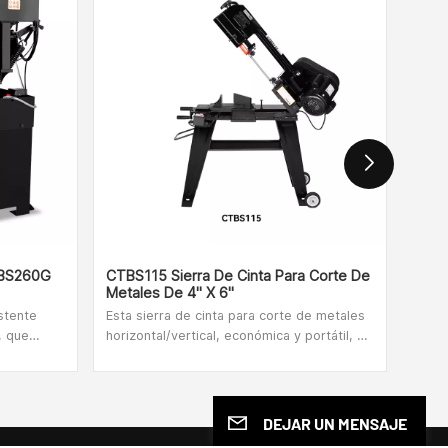
CTBS260G
CTBS115 Sierra De Cinta Para Corte De
CTBS
Metales De 4" X 6"
Meta
istente
Esta sierra de cinta para corte de metales
* Sie
, que
horizontal/vertical, económica y portátil, es
por 
dicular al
una excelente opción para proyectos
redo
lquier
pequeños o grandes en los que se debe
para 
erecha).
cortar una variedad de metales, plásticos o
mango
as para
madera.El uso del tope de trabajo permite
encen
DEJAR UN MENSAJE
eriales.
cortar de forma rápida y precisa varias
Pote