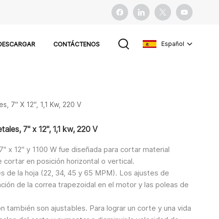
Español
DESCARGAR
CONTÁCTENOS
English
, 7" X 12", 1,1 Kw, 220 V
français
ales, 7" x 12", 1,1 kw, 220 V
español
" x 12" y 1100 W fue diseñada para cortar material
Pусский
cortar en posición horizontal o vertical.
es de la hoja (22, 34, 45 y 65 MPM). Los ajustes de
ción de la correa trapezoidal en el motor y las poleas de
ón también son ajustables. Para lograr un corte y una vida