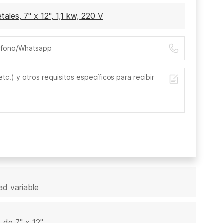
ales, 7" x 12", 1,1 kw, 220 V
d variable
 de 7" x 12"