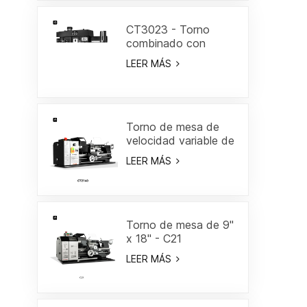
CT3023 - Torno
combinado con
marco Gantry 18"
LEER MÁS
Torno de mesa de
velocidad variable de
8" x 16"-CT2140
LEER MÁS
Torno de mesa de 9"
x 18" - C21
LEER MÁS