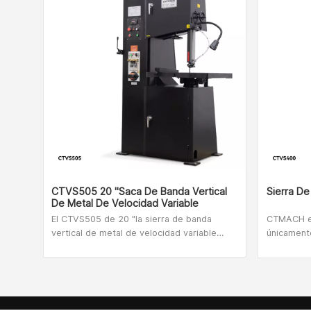
CTVS505 20 "Saca De Banda Vertical
Sierra De
De Metal De Velocidad Variable
El CTVS505 de 20 "la sierra de banda
CTMACH es
vertical de metal de velocidad variable
únicament
está listo para manejar todas sus
para traba
necesidades de corte de metal, incluso
Nuestra lí
una gran producción.La mesa extra grande
para metal
se inclina de lado a lado y de adelante
La CTVS400
hacia atrás, permitiendo los cortes más
para corte