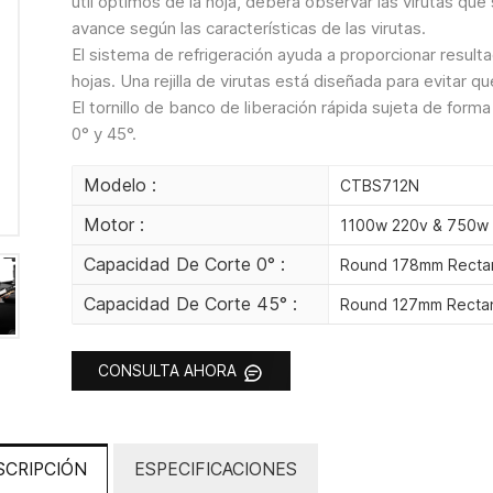
útil óptimos de la hoja, deberá observar las virutas que
avance según las características de las virutas.
El sistema de refrigeración ayuda a proporcionar resul
hojas. Una rejilla de virutas está diseñada para evitar q
El tornillo de banco de liberación rápida sujeta de form
0° y 45°.
Modelo :
CTBS712N
Motor :
1100w 220v & 750w
Capacidad De Corte 0° :
Round 178mm Recta
Capacidad De Corte 45° :
Round 127mm Recta
CONSULTA AHORA
SCRIPCIÓN
ESPECIFICACIONES