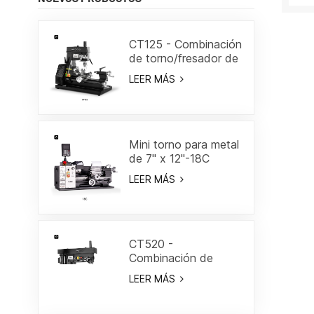
CT125 - Combinación
de torno/fresador de
7"
LEER MÁS
Mini torno para metal
de 7" x 12"-18C
LEER MÁS
CT520 -
Combinación de
torno/fresa de 19-
LEER MÁS
3/5"