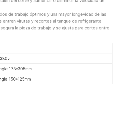
 salen del corte y aumentar o disminuir la velocidad de
tados de trabajo óptimos y una mayor longevidad de las
ue entren virutas y recortes al tanque de refrigerante.
a segura la pieza de trabajo y se ajusta para cortes entre
 380v
ngle 178*305mm
ngle 150*125mm