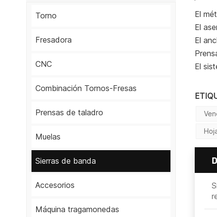
El mét
Torno
El as
Fresadora
El anc
Prensa
CNC
El sis
Combinación Tornos-Fresas
ETIQ
Prensas de taladro
Ven
Hoj
Muelas
Sierras de banda
Accesorios
S
r
Máquina tragamonedas