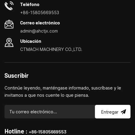
necesidades de manera más fácil, rápida y
Teléfono
económica.Especializados en pequeños centros de
+86-15805669553
personalización de máquinas herramienta domésticas, tornos
Correo electrónico
domésticos, taladradoras y fresadoras domésticas, pequeños
admin@ahctjx.com
tornos, taladradores y fresadores multifuncionales.
Ubicación
CTMACH MACHINERY CO.,LTD.
Suscribir
Continúe leyendo, manténgase informado, suscríbase y le
invitamos a que nos cuente lo que piensa.
Entregar
Hotline :
+86-15805669553