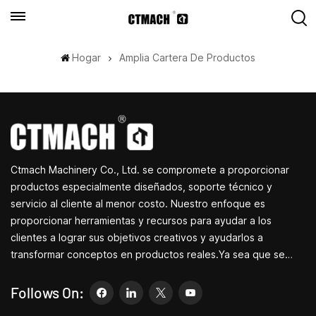
Hogar
Amplia Cartera De Productos
Ctmach Machinery Co., Ltd. se compromete a proporcionar
productos especialmente diseñados, soporte técnico y
servicio al cliente al menor costo. Nuestro enfoque es
proporcionar herramientas y recursos para ayudar a los
clientes a lograr sus objetivos creativos y ayudarlos a
transformar conceptos en productos reales.Ya sea que se
dedique a I+D, educación, producción a corto plazo o
simplemente sea un emprendedor creativo, las pequeñas
Follows On:
máquinas herramienta de Bite pueden permitirle satisfacer sus