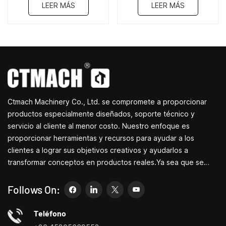
W30
LEER MÁS
LEER MÁS
Ctmach Machinery Co., Ltd. se compromete a proporcionar
productos especialmente diseñados, soporte técnico y
servicio al cliente al menor costo. Nuestro enfoque es
proporcionar herramientas y recursos para ayudar a los
clientes a lograr sus objetivos creativos y ayudarlos a
transformar conceptos en productos reales.Ya sea que se
dedique a I+D, educación, producción a corto plazo o
simplemente sea un emprendedor creativo, las pequeñas
Follows On:
máquinas herramienta de Bite pueden permitirle satisfacer sus
necesidades de manera más fácil, rápida y
Teléfono
económica.Especializados en pequeños centros de