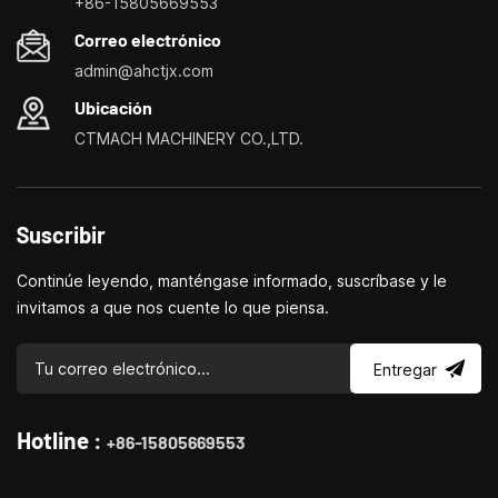
+86-15805669553
personalización de máquinas herramienta domésticas, tornos
Correo electrónico
domésticos, taladradoras y fresadoras domésticas, pequeños
admin@ahctjx.com
tornos, taladradores y fresadores multifuncionales.
Ubicación
CTMACH MACHINERY CO.,LTD.
Suscribir
Continúe leyendo, manténgase informado, suscríbase y le
invitamos a que nos cuente lo que piensa.
Entregar
Hotline :
+86-15805669553