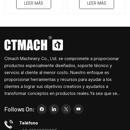
LEER MÁS
LEER MÁS
Ctmach Machinery Co., Ltd. se compromete a proporcionar
productos especialmente diseñados, soporte técnico y
servicio al cliente al menor costo. Nuestro enfoque es
proporcionar herramientas y recursos para ayudar a los
clientes a lograr sus objetivos creativos y ayudarlos a
transformar conceptos en productos reales.Ya sea que se
dedique a I+D, educación, producción a corto plazo o
simplemente sea un emprendedor creativo, las pequeñas
Follows On:
máquinas herramienta de Bite pueden permitirle satisfacer sus
necesidades de manera más fácil, rápida y
Teléfono
económica.Especializados en pequeños centros de