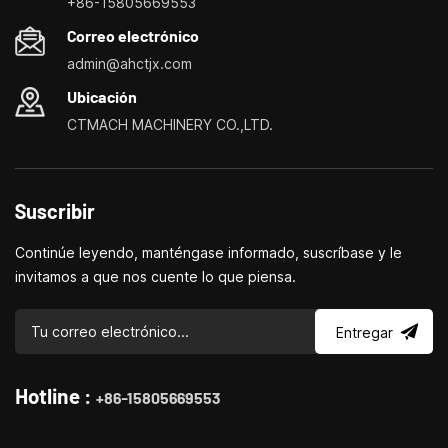
+86-15805669553
personalización de máquinas herramienta domésticas, tornos
Correo electrónico
domésticos, taladradoras y fresadoras domésticas, pequeños
admin@ahctjx.com
tornos, taladradores y fresadores multifuncionales.
Ubicación
CTMACH MACHINERY CO.,LTD.
Suscribir
Continúe leyendo, manténgase informado, suscríbase y le
invitamos a que nos cuente lo que piensa.
Entregar
Hotline :
+86-15805669553