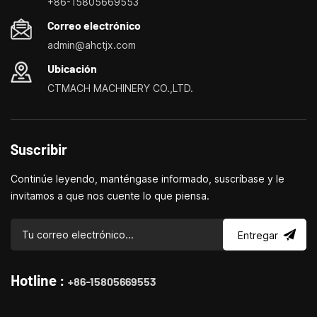
+86-15805669553
personalización de máquinas herramienta domésticas, tornos
Correo electrónico
domésticos, taladradoras y fresadoras domésticas, pequeños
admin@ahctjx.com
tornos, taladradores y fresadores multifuncionales.
Ubicación
CTMACH MACHINERY CO.,LTD.
Suscribir
Continúe leyendo, manténgase informado, suscríbase y le
invitamos a que nos cuente lo que piensa.
Entregar
Hotline :
+86-15805669553