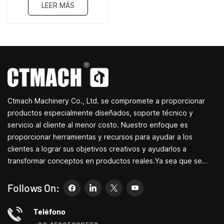
LEER MÁS
Ctmach Machinery Co., Ltd. se compromete a proporcionar
productos especialmente diseñados, soporte técnico y
servicio al cliente al menor costo. Nuestro enfoque es
proporcionar herramientas y recursos para ayudar a los
clientes a lograr sus objetivos creativos y ayudarlos a
transformar conceptos en productos reales.Ya sea que se
dedique a I+D, educación, producción a corto plazo o
simplemente sea un emprendedor creativo, las pequeñas
Follows On:
máquinas herramienta de Bite pueden permitirle satisfacer sus
necesidades de manera más fácil, rápida y
Teléfono
económica.Especializados en pequeños centros de