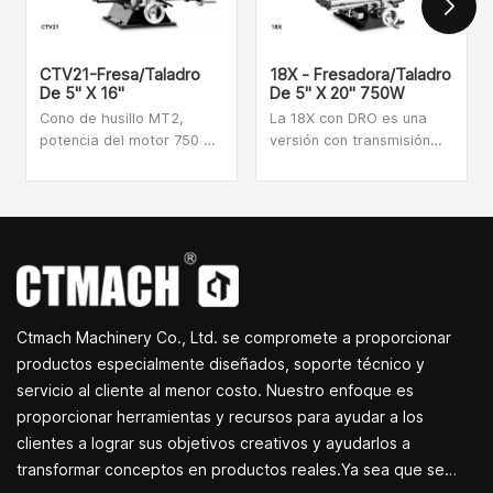
CTV21-Fresa/Taladro
18X - Fresadora/Taladro
De 5" X 16"
De 5" X 20" 750W
Cono de husillo MT2,
La 18X con DRO es una
potencia del motor 750 W,
versión con transmisión
velocidad infinitamente
por correa de nuestra
variable, la CTV21 es una
popular fresadora
fresadora
pequeña existente.El
extremadamente flexible y
sistema de transmisión
robusta. Esta máquina
por correa 18X ofrece un
herramienta es adecuada
funcionamiento
para entusiastas
excepcionalmente
individuales, unidades de
silencioso y el molino tiene
Ctmach Machinery Co., Ltd. se compromete a proporcionar
investigación científica,
un motor sin escobillas.
estudios de bricolaje y
Tiene un tamaño
productos especialmente diseñados, soporte técnico y
otros lugares.
compacto, tiene
servicio al cliente al menor costo. Nuestro enfoque es
excelentes niveles de
proporcionar herramientas y recursos para ayudar a los
precisión y está muy bien
clientes a lograr sus objetivos creativos y ayudarlos a
diseñado.
transformar conceptos en productos reales.Ya sea que se