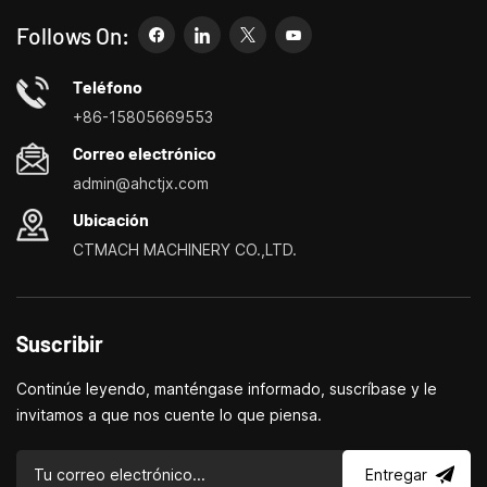
dedique a I+D, educación, producción a corto plazo o
simplemente sea un emprendedor creativo, las pequeñas
Follows On:
máquinas herramienta de Bite pueden permitirle satisfacer sus
necesidades de manera más fácil, rápida y
Teléfono
económica.Especializados en pequeños centros de
+86-15805669553
personalización de máquinas herramienta domésticas, tornos
Correo electrónico
domésticos, taladradoras y fresadoras domésticas, pequeños
admin@ahctjx.com
tornos, taladradores y fresadores multifuncionales.
Ubicación
CTMACH MACHINERY CO.,LTD.
Suscribir
Continúe leyendo, manténgase informado, suscríbase y le
invitamos a que nos cuente lo que piensa.
Entregar