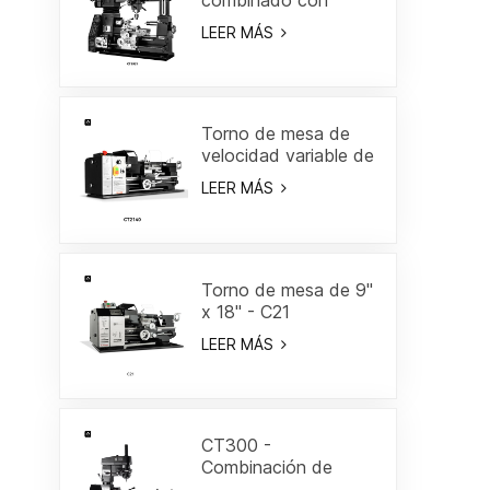
marco Gantry 18"
LEER MÁS
Torno de mesa de
velocidad variable de
8" x 16"-CT2140
LEER MÁS
Torno de mesa de 9"
x 18" - C21
LEER MÁS
CT300 -
Combinación de
torno/fresa de 19-