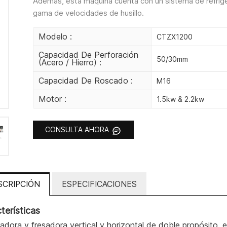
Además, esta máquina cuenta con un sistema de refriger
gama de velocidades de husillo.
Modelo :
CTZX1200
Capacidad De Perforación
50/30mm
(acero / Hierro) :
Capacidad De Roscado :
M16
Motor :
1.5kw & 2.2kw
CONSULTA AHORA
SCRIPCIÓN
ESPECIFICACIONES
terísticas
adora y fresadora vertical y horizontal de doble propósito, 