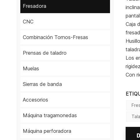
Fresadora
inclin
pantall
CNC
Caja d
fresa
Combinación Tornos-Fresas
Husill
taladr
Prensas de taladro
Los en
rigide
Muelas
Con ri
Sierras de banda
ETIQ
Accesorios
Fre
Máquina tragamonedas
Tal
Máquina perforadora