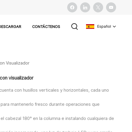
Español
DESCARGAR
CONTÁCTENOS
English
on Visualizador
français
con visualizador
español
cuenta con husillos verticales y horizontales, cada uno
Pусский
M para mantenerlo fresco durante operaciones que
o el cabezal 180° en la columna e instalando cualquiera de