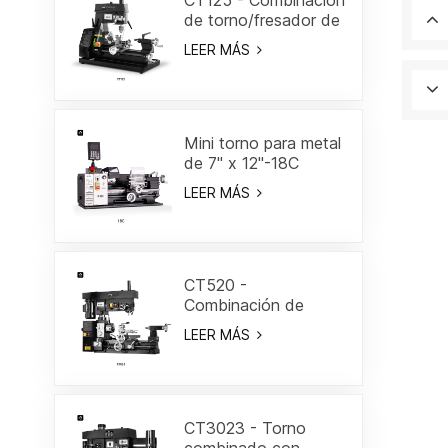
CT125 - Combinación
de torno/fresador de
7"
LEER MÁS
Mini torno para metal
de 7" x 12"-18C
LEER MÁS
CT520 -
Combinación de
torno/fresa de 19-
LEER MÁS
3/5"
CT3023 - Torno
combinado con