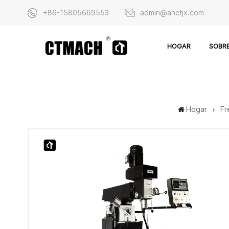
+86-15805669553
admin@ahctjx.com
SOBR
HOGAR
Hogar
Fr