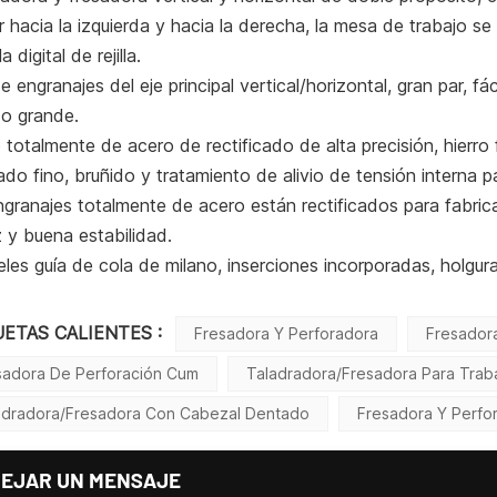
ar hacia la izquierda y hacia la derecha, la mesa de trabajo se
a digital de rejilla.
e engranajes del eje principal vertical/horizontal, gran par, fá
do grande.
o totalmente de acero de rectificado de alta precisión, hierro 
ado fino, bruñido y tratamiento de alivio de tensión interna p
granajes totalmente de acero están rectificados para fabrica
z y buena estabilidad.
eles guía de cola de milano, inserciones incorporadas, holgura
UETAS CALIENTES :
Fresadora Y Perforadora
Fresadora
sadora De Perforación Cum
Taladradora/fresadora Para Trab
adradora/fresadora Con Cabezal Dentado
Fresadora Y Perfo
DEJAR UN MENSAJE