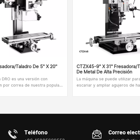
sadora/Taladro De 5" X 20"
CTZX45-9" X 31" Fresadora/T
De Metal De Alta Precisión
n DRO es una versión con
La máquina se puede utilizar para
n por correa de nuestra popular
escariar y ampliar agujeros de h
 pequeña existente.El sistema de
mm en hierro fundido, roscar pe
n por correa 18X ofrece un
hasta M30 mm, anchos de fresa
iento excepcionalmente
hasta 80 mm y fresar ranuras de
 y el molino tiene un motor sin
mm. También es adecuado para c
to,
planeado.La versión CTZX45 vien
lentes niveles de precisión y
con una gran superficie de traba
bien diseñado.
x 240 mm y un sistema de refrig
Teléfono
Correo elec
máquina está en stock inmediat