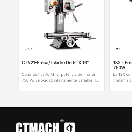
CTV21-Fresa/Taladro De 5" X 16"
18X - Fre
750W
Cono de husillo MT2, potencia del motor
La 18X co
750 W, velocidad infinitamente variable, la
transmisió
CTV21 es una fresadora extremadamente
fresadora
flexible y robusta. Esta máquina
transmisió
herramienta es adecuada para entusiastas
funcionam
individuales, unidades de investigación
silencioso
científica, estudios de bricolaje y otros
escobillas. Tiene un tamaño compac
lugares.
tiene exce
está muy 