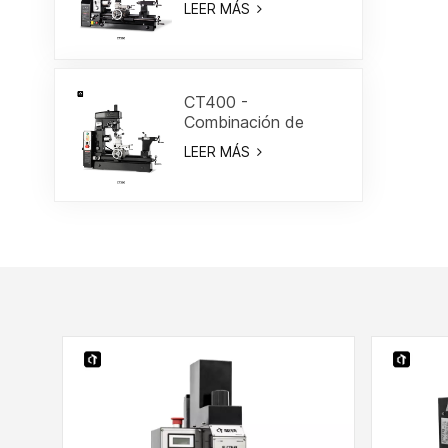
LEER MÁS
3/5"
CT400 -
Combinación de
torno/fresa de 15-
LEER MÁS
3/4"