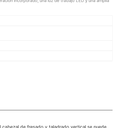
ación incorporado, una luz de trabajo LED y una amplia
el cabezal de fresado y taladrado vertical se puede