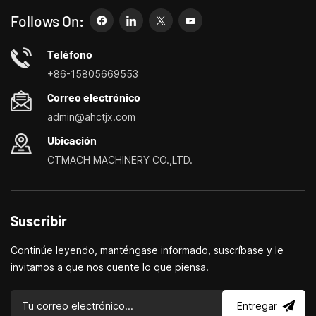
simplemente sea un emprendedor creativo, las pequeñas
Follows On:
máquinas herramienta de Bite pueden permitirle satisfacer sus
necesidades de manera más fácil, rápida y
Teléfono
económica.Especializados en pequeños centros de
+86-15805669553
personalización de máquinas herramienta domésticas, tornos
Correo electrónico
domésticos, taladradoras y fresadoras domésticas, pequeños
admin@ahctjx.com
tornos, taladradores y fresadores multifuncionales.
Ubicación
CTMACH MACHINERY CO.,LTD.
Suscribir
Continúe leyendo, manténgase informado, suscríbase y le
invitamos a que nos cuente lo que piensa.
Entregar