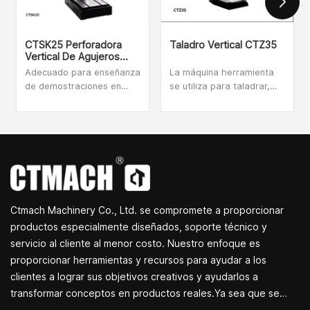
CTSK25 Perforadora
Taladro Vertical CTZ35
Vertical De Agujeros
Profundos De Grado
Adecuado para enseñanza
La máquina herramienta
Industrial
de demostraciones en
se utiliza para taladrar,
fábricas, talleres de
contraperforar, escariar,
reparación, escuelas,
roscar y refrentar con las
centros de ciencia y
ventajas de una gran
tecnología e instituciones
capacidad de perforación
de investigación científica.
y una amplia gama de
procesamiento de piezas,
por lo que esta máquina
no solo se utiliza en
Ctmach Machinery Co., Ltd. se compromete a proporcionar
talleres de productos sino
también para talleres de
productos especialmente diseñados, soporte técnico y
reparación.
servicio al cliente al menor costo. Nuestro enfoque es
proporcionar herramientas y recursos para ayudar a los
clientes a lograr sus objetivos creativos y ayudarlos a
transformar conceptos en productos reales.Ya sea que se
dedique a I+D, educación, producción a corto plazo o