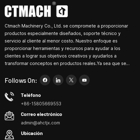
continua.Esto significa que
las piezas en la periferia o
todas las secciones de
extremo de la muela.
tubo se pueden rectificar
Usando herramientas o
en cualquier ángulo entre
formando muelas
Ctmach Machinery Co., Ltd. se compromete a proporcionar
30 y 90 grados.En cada
abrasivas, puede pulir
máquina de entallar tubos
superficies inclinadas o
productos especialmente diseñados, soporte técnico y
la cinta abrasiva se tensa
superficies de
servicio al cliente al menor costo. Nuestro enfoque es
rápidamente.
formación.Adecuado para
proporcionar herramientas y recursos para ayudar a los
pequeñas empresas,
clientes a lograr sus objetivos creativos y ayudarlos a
industrias de
transformar conceptos en productos reales.Ya sea que se
mantenimiento, industrias
domésticas, laboratorios,
dedique a I+D, educación, producción a corto plazo o
enseñanza.
simplemente sea un emprendedor creativo, las pequeñas
Follows On:
manifestaciones,
máquinas herramienta de Bite pueden permitirle satisfacer sus
etcétera.
necesidades de manera más fácil, rápida y
Teléfono
económica.Especializados en pequeños centros de
+86-15805669553
personalización de máquinas herramienta domésticas, tornos
Correo electrónico
domésticos, taladradoras y fresadoras domésticas, pequeños
admin@ahctjx.com
tornos, taladradores y fresadores multifuncionales.
Ubicación