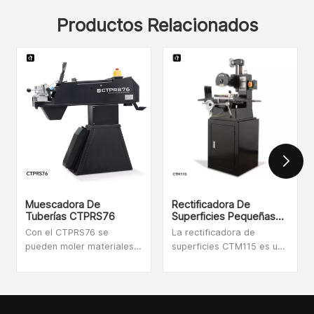
Productos Relacionados
Muescadora De
Rectificadora De
Tuberías CTPRS76
Superficies Pequeñas
CTM115
Con el CTPRS76 se
La rectificadora de
pueden moler materiales
superficies CTM115 es una
desde Ø20 hasta Ø76.El
pequeña máquina
soporte/carro compuesto
rectificadora que procesa
con abrazadera giratoria
superficies horizontales y
se puede ajustar de forma
superficies verticales de