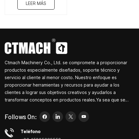
LEER MÁS
Ctmach Machinery Co., Ltd. se compromete a proporcionar
productos especialmente diseñados, soporte técnico y
servicio al cliente al menor costo. Nuestro enfoque es
proporcionar herramientas y recursos para ayudar a los
clientes a lograr sus objetivos creativos y ayudarlos a
transformar conceptos en productos reales.Ya sea que se
dedique a I+D, educación, producción a corto plazo o
simplemente sea un emprendedor creativo, las pequeñas
Follows On:
máquinas herramienta de Bite pueden permitirle satisfacer sus
necesidades de manera más fácil, rápida y
Teléfono
económica.Especializados en pequeños centros de