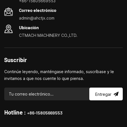
+86-15805669553
personalización de máquinas herramienta domésticas, tornos
Correo electrónico
domésticos, taladradoras y fresadoras domésticas, pequeños
admin@ahctjx.com
tornos, taladradores y fresadores multifuncionales.
Ubicación
CTMACH MACHINERY CO.,LTD.
Suscribir
Continúe leyendo, manténgase informado, suscríbase y le
invitamos a que nos cuente lo que piensa.
Entregar
Hotline :
+86-15805669553