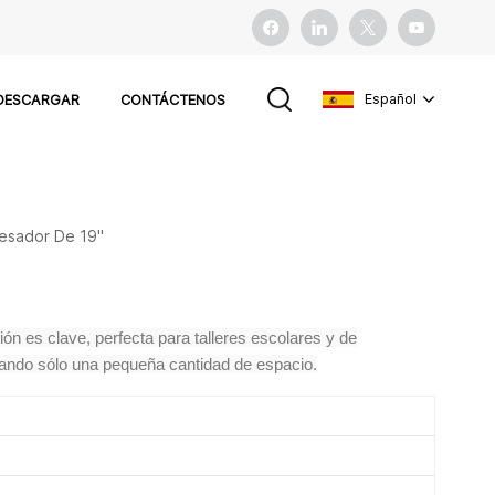
Español
DESCARGAR
CONTÁCTENOS
English
esador De 19"
français
español
n es clave, perfecta para talleres escolares y de
Pусский
upando sólo una pequeña cantidad de espacio.