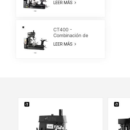
LEER MÁS
3/5"
CT400 -
Combinación de
torno/fresa de 15-
LEER MÁS
3/4"