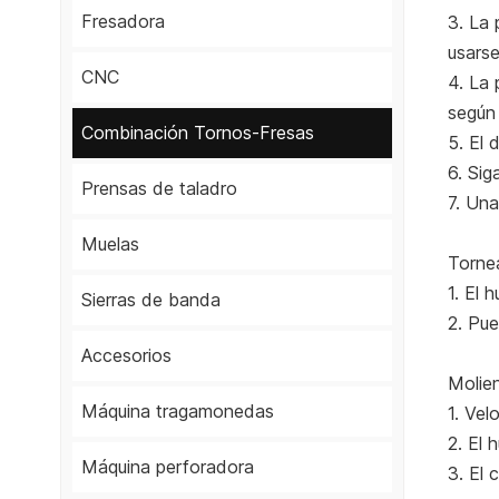
Fresadora
3. La 
usars
CNC
4. La 
según 
Combinación Tornos-Fresas
5. El 
6. Sig
Prensas de taladro
7. Una
Muelas
Torne
1. El 
Sierras de banda
2. Pue
Accesorios
Molie
Máquina tragamonedas
1. Vel
2. El 
Máquina perforadora
3. El 