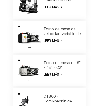
marco Gantry 18"
LEER MÁS
Torno de mesa de
velocidad variable de
8" x 16"-CT2140
LEER MÁS
Torno de mesa de 9"
x 18" - C21
LEER MÁS
CT300 -
Combinación de
torno/fresa de 19-