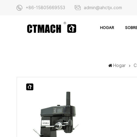
+86-15805669553
admin@ahctjx.com
SOBR
HOGAR
Hogar
C