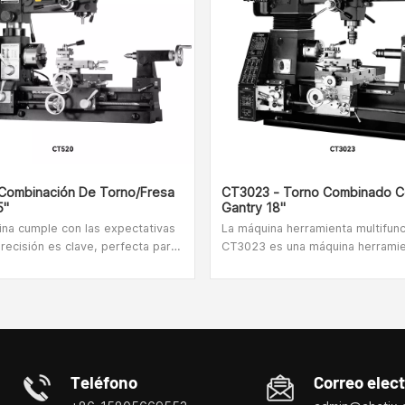
Combinación De Torno/fresa
CT3023 - Torno Combinado C
5"
Gantry 18"
ina cumple con las expectativas
La máquina herramienta multifunc
recisión es clave, perfecta para
CT3023 es una máquina herrami
scolares y de capacitación
compuesta multifunción, que tien
. Taladrado, fresado y torneado
funciones de máquinas herramie
sólo una pequeña cantidad de
ordinarias y máquinas perforador
fresadoras, y puede completar e
procesamiento de torneado, tala
fresado, taladrado, roscado y r
(pedido especial de rosca en pul
Teléfono
Correo elec
máquina multifunción CT3023 pu