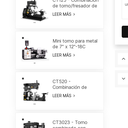
CT125 - Combinación
de torno/fresador de
7"
LEER MÁS
Mini torno para metal
de 7" x 12"-18C
LEER MÁS
CT520 -
Combinación de
torno/fresa de 19-
LEER MÁS
3/5"
CT3023 - Torno
combinado con