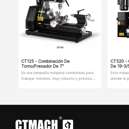
CT125 - Combinación De
CT520 - 
Torno/fresador De 7"
De 19-3/
Es una pequeña máquina combinada para
Esta máqu
trabajar metales, muy robusta y precisa.
donde la p
Tiene avance automático y es una máquina
talleres e
ideal tanto para roscar como para fresar. El
industrial
motor que alimenta tanto la fresadora
ocupando 
como el torno tiene una potencia de 120 W
espacio.
y es monofásico. La máquina viene
equipada, en su versión estándar, con 2
contrapuntos con junta fija tipo cónica,
todos los engranajes útiles para realizar