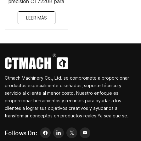
precisión CT7220B para
cilindros de automóviles
LEER MÁS
Ctmach Machinery Co., Ltd. se compromete a proporcionar
productos especialmente diseñados, soporte técnico y
servicio al cliente al menor costo. Nuestro enfoque es
proporcionar herramientas y recursos para ayudar a los
clientes a lograr sus objetivos creativos y ayudarlos a
transformar conceptos en productos reales.Ya sea que se
dedique a I+D, educación, producción a corto plazo o
simplemente sea un emprendedor creativo, las pequeñas
Follows On:
máquinas herramienta de Bite pueden permitirle satisfacer sus