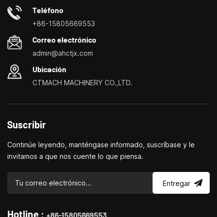
necesidades de manera más fácil, rápida y
Teléfono
económica.Especializados en pequeños centros de
+86-15805669553
personalización de máquinas herramienta domésticas, tornos
Correo electrónico
domésticos, taladradoras y fresadoras domésticas, pequeños
admin@ahctjx.com
tornos, taladradores y fresadores multifuncionales.
Ubicación
CTMACH MACHINERY CO.,LTD.
Suscribir
Continúe leyendo, manténgase informado, suscríbase y le
invitamos a que nos cuente lo que piensa.
Entregar
Hotline :
+86-15805669553